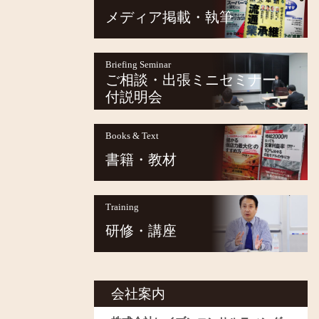
メディア掲載・執筆
Briefing Seminar
ご相談・出張ミニセミナー
付説明会
Books & Text
書籍・教材
Training
研修・講座
会社案内