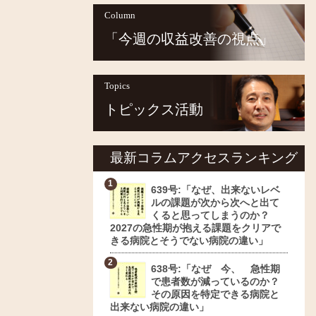
Column
「今週の収益改善の視点」
Topics
トピックス活動
最新コラムアクセスランキング
639号:「なぜ、出来ないレベ
ルの課題が次から次へと出て
くると思ってしまうのか？
2027の急性期が抱える課題をクリアで
きる病院とそうでない病院の違い」
638号:「なぜ 今、 急性期
で患者数が減っているのか？
その原因を特定できる病院と
出来ない病院の違い」