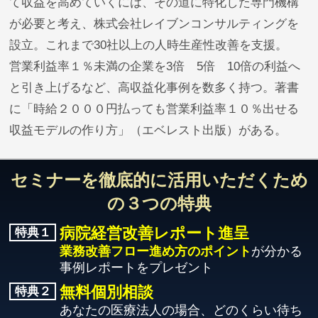
て収益を高めていくには、その道に特化した専門機構
が必要と考え、株式会社レイブンコンサルティングを
設立。これまで30社以上の人時生産性改善を支援。
営業利益率１％未満の企業を3倍 5倍 10倍の利益へ
と引き上げるなど、高収益化事例を数多く持つ。著書
に「時給２０００円払っても営業利益率１０％出せる
収益モデルの作り方」（エベレスト出版）がある。
セミナーを徹底的に活用いただくため
の３つの特典
病院経営改善レポート進呈
特典１
業務改善フロー進め方のポイント
が分かる
事例レポートをプレゼント
無料個別相談
特典２
あなたの医療法人の場合、どのくらい待ち