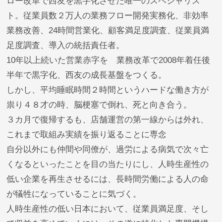
ロー改革で西友を黒字化させた唯一のスペシャリス
ト。従業員数２万人の業務フロー開発実務化、非効率
業務改善、24時間営業化、顧客満足度調査、従業員満
足度調査、導入の統括責任者。
10年以上続いた営業赤字を 業務改革で2008年着任後
半年で黒字化、西友の成長基盤をつくる。
しかし、平均睡眠時間２時間というハードな働き方が
祟り４８才の時、脳梗塞で倒れ、死と向き合う。
３カ月で復帰するも、店舗運営の第一線からは外れ、
これまで取組み実績を振り返ることに専念
自分以外にも仲間や同僚が、過労による病気で次々亡
くなるといったことを目の当たりにし、人時生産性の
低い企業を再生させるには、長時間労働による人の命
が犠牲になっていることに気づく。
人時生産性の低い日本において、従業員満足度、そし