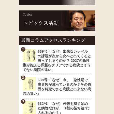
Topics
トピックス活動
最新コラムアクセスランキング
639号:「なぜ、出来ないレベル
の課題が次から次へと出てくると
思ってしまうのか？ 2027の急性
期が抱える課題をクリアできる病院とそう
でない病院の違い」
638号:「なぜ 今、 急性期で
患者数が減っているのか？その原
因を特定できる病院と出来ない病
院の違い」
632号:「なぜ、外来を整え始め
た病院だけが、“1割の勝ち組”に
入れるのか？」