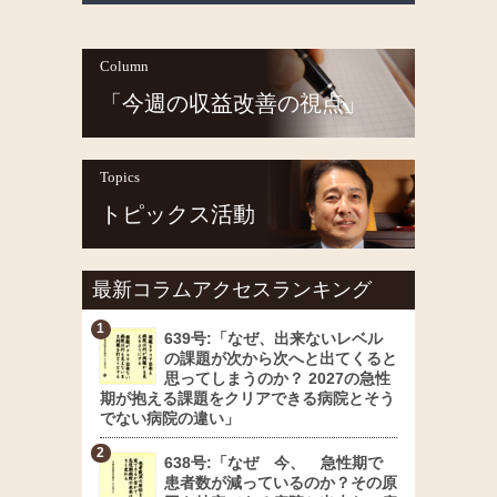
Column
「今週の収益改善の視点」
Topics
トピックス活動
最新コラムアクセスランキング
639号:「なぜ、出来ないレベル
の課題が次から次へと出てくると
思ってしまうのか？ 2027の急性
期が抱える課題をクリアできる病院とそう
でない病院の違い」
638号:「なぜ 今、 急性期で
患者数が減っているのか？その原