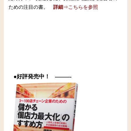
ための注目の書。
詳細
⇒こちらを参照
●好評発売中！
———-