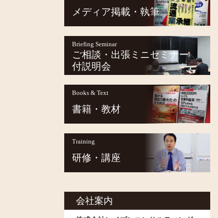
メディア掲載・執筆
Briefing Seminar
ご相談・出張ミニセミナー
付説明会
Books & Text
書籍・教材
Training
研修・講座
会社案内