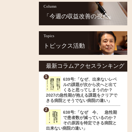
Column
「今週の収益改善の視点」
Topics
トピックス活動
最新コラムアクセスランキング
639号:「なぜ、出来ないレベ
ルの課題が次から次へと出て
くると思ってしまうのか？
2027の急性期が抱える課題をクリアで
きる病院とそうでない病院の違い」
638号:「なぜ 今、 急性期
で患者数が減っているのか？
その原因を特定できる病院と
出来ない病院の違い」