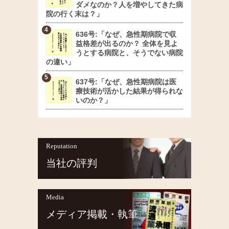
ダメなのか？人を増やしてきた病
院の行く末は？」
636号:「なぜ、急性期病院で収
益格差が出るのか？ 全体を見よ
うとする病院と、そうでない病院
の違い」
637号:「なぜ、急性期病院は医
療技術が活かした結果が得られな
いのか？」
Reputation
当社の評判
Media
メディア掲載・執筆