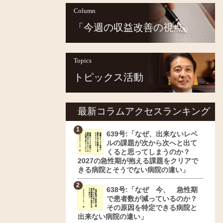
Column
「今週の収益改善の視点」
Topics
トピックス活動
最新コラムアクセスランキング
639号:「なぜ、出来ないレベ
ルの課題が次から次へと出て
くると思ってしまうのか？
2027の急性期が抱える課題をクリアで
きる病院とそうでない病院の違い」
638号:「なぜ 今、 急性期
で患者数が減っているのか？
その原因を特定できる病院と
出来ない病院の違い」