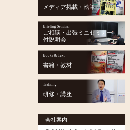
メディア掲載・執筆
Briefing Seminar
ご相談・出張ミニセミナー
付説明会
Books & Text
書籍・教材
Training
研修・講座
会社案内