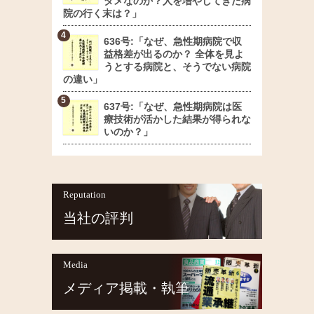
ダメなのか？人を増やしてきた病
院の行く末は？」
636号:「なぜ、急性期病院で収
益格差が出るのか？ 全体を見よ
うとする病院と、そうでない病院
の違い」
637号:「なぜ、急性期病院は医
療技術が活かした結果が得られな
いのか？」
Reputation
当社の評判
Media
メディア掲載・執筆