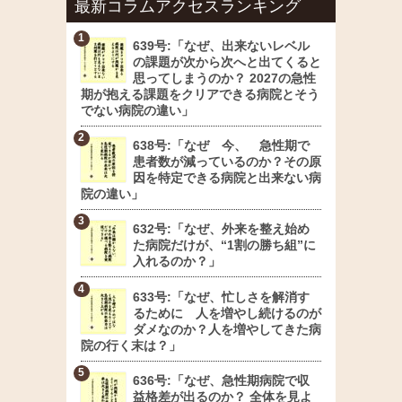
最新コラムアクセスランキング
639号:「なぜ、出来ないレベル
の課題が次から次へと出てくると
思ってしまうのか？ 2027の急性
期が抱える課題をクリアできる病院とそう
でない病院の違い」
638号:「なぜ 今、 急性期で
患者数が減っているのか？その原
因を特定できる病院と出来ない病
院の違い」
632号:「なぜ、外来を整え始め
た病院だけが、“1割の勝ち組”に
入れるのか？」
633号:「なぜ、忙しさを解消す
るために 人を増やし続けるのが
ダメなのか？人を増やしてきた病
院の行く末は？」
636号:「なぜ、急性期病院で収
益格差が出るのか？ 全体を見よ