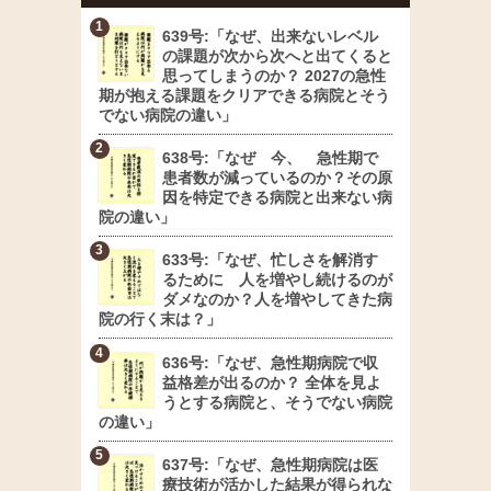
639号:「なぜ、出来ないレベル
の課題が次から次へと出てくると
思ってしまうのか？ 2027の急性
期が抱える課題をクリアできる病院とそう
でない病院の違い」
638号:「なぜ 今、 急性期で
患者数が減っているのか？その原
因を特定できる病院と出来ない病
院の違い」
633号:「なぜ、忙しさを解消す
るために 人を増やし続けるのが
ダメなのか？人を増やしてきた病
院の行く末は？」
636号:「なぜ、急性期病院で収
益格差が出るのか？ 全体を見よ
うとする病院と、そうでない病院
の違い」
637号:「なぜ、急性期病院は医
療技術が活かした結果が得られな