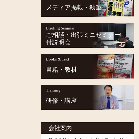
メディア掲載・執筆
Briefing Seminar
ご相談・出張ミニセミナー
付説明会
Books & Text
書籍・教材
Training
研修・講座
会社案内