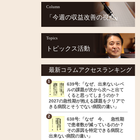
Column
「今週の収益改善の視点」
Topics
トピックス活動
最新コラムアクセスランキング
639号:「なぜ、出来ないレベ
ルの課題が次から次へと出て
くると思ってしまうのか？
2027の急性期が抱える課題をクリアで
きる病院とそうでない病院の違い」
638号:「なぜ 今、 急性期
で患者数が減っているのか？
その原因を特定できる病院と
出来ない病院の違い」