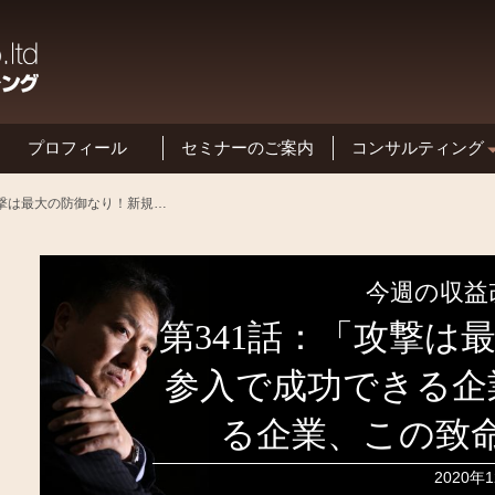
プロフィール
セミナーのご案内
コンサルティング
基本方針と特長
第341話：「攻撃は最大の防御なり！新規参入で成功できる企業と儲からずに終わる企業、この致命的な違いとは」
今週の収益
第341話：「攻撃は
参入で成功できる企
る企業、この致
2020年