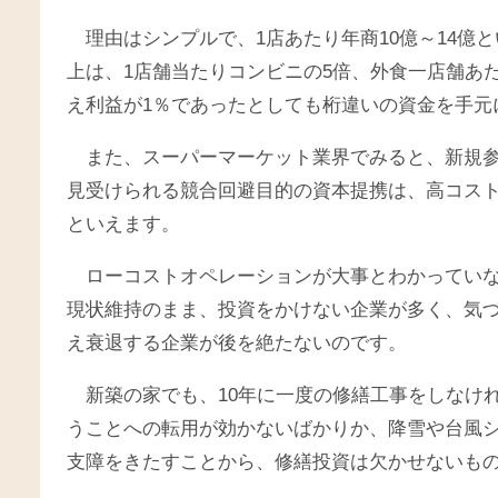
理由はシンプルで、1店あたり年商10億～14億
上は、1店舗当たりコンビニの5倍、外食一店舗あ
え利益が1％であったとしても桁違いの資金を手元
また、スーパーマーケット業界でみると、新規参
見受けられる競合回避目的の資本提携は、高コス
といえます。
ローコストオペレーションが大事とわかってい
現状維持のまま、投資をかけない企業が多く、気
え衰退する企業が後を絶たないのです。
新築の家でも、10年に一度の修繕工事をしなけ
うことへの転用が効かないばかりか、降雪や台風
支障をきたすことから、修繕投資は欠かせないも