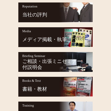
Reputation
当社の評判
Media
メディア掲載・執筆
Briefing Seminar
ご相談・出張ミニセミナー
付説明会
Books & Text
書籍・教材
Training