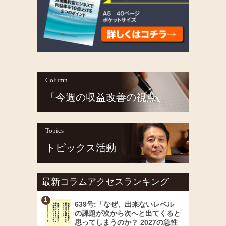
Column
「今週の収益改善の視点」
Topics
トピックス活動
最新コラムアクセスランキング
639号:「なぜ、出来ないレベル
の課題が次から次へと出てくると
思ってしまうのか？ 2027の急性