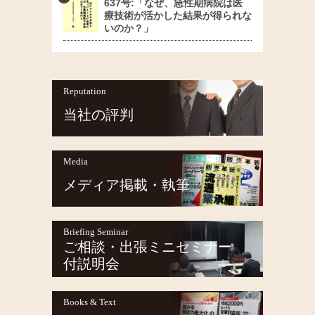
637号:「なぜ、急性期病院は医
療技術が活かした結果が得られな
いのか？」
Reputation
当社の評判
Media
メディア掲載・執筆
Briefing Seminar
ご相談・出張ミニセミナー
付説明会
Books & Text