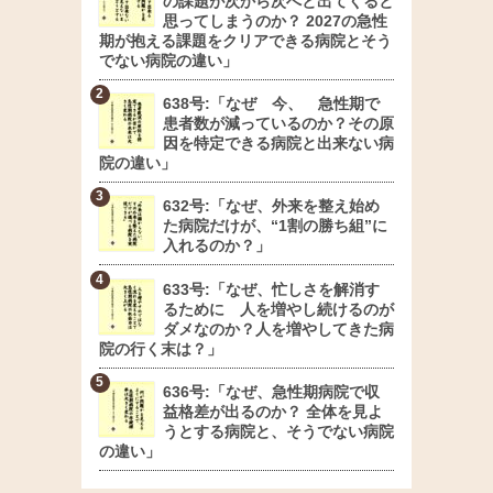
の課題が次から次へと出てくると
思ってしまうのか？ 2027の急性
期が抱える課題をクリアできる病院とそう
でない病院の違い」
638号:「なぜ 今、 急性期で
患者数が減っているのか？その原
因を特定できる病院と出来ない病
院の違い」
632号:「なぜ、外来を整え始め
た病院だけが、“1割の勝ち組”に
入れるのか？」
633号:「なぜ、忙しさを解消す
るために 人を増やし続けるのが
ダメなのか？人を増やしてきた病
院の行く末は？」
636号:「なぜ、急性期病院で収
益格差が出るのか？ 全体を見よ
うとする病院と、そうでない病院
の違い」