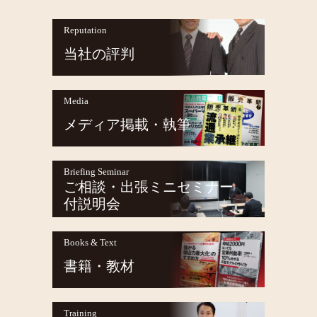
Reputation
当社の評判
Media
メディア掲載・執筆
Briefing Seminar
ご相談・出張ミニセミナー
付説明会
Books & Text
書籍・教材
Training