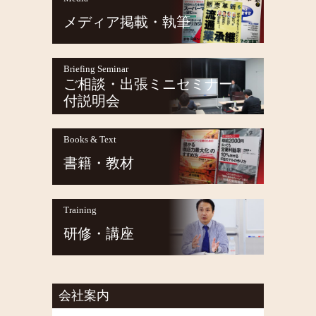
メディア掲載・執筆
Briefing Seminar
ご相談・出張ミニセミナー
付説明会
Books & Text
書籍・教材
Training
研修・講座
会社案内