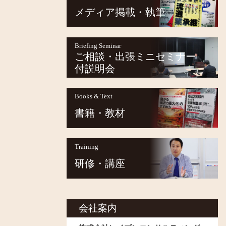
メディア掲載・執筆
Briefing Seminar
ご相談・出張ミニセミナー
付説明会
Books & Text
書籍・教材
Training
研修・講座
会社案内