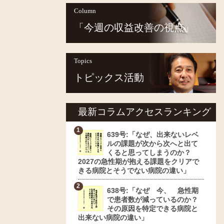
Column
「今週の収益改善の視点」
Topics
トピックス活動
最新コラムアクセスランキング
639号:「なぜ、出来ないレベ
ルの課題が次から次へと出て
くると思ってしまうのか？
2027の急性期が抱える課題をクリアで
きる病院とそうでない病院の違い」
638号:「なぜ 今、 急性期
で患者数が減っているのか？
その原因を特定できる病院と
出来ない病院の違い」