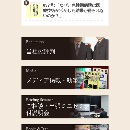
637号:「なぜ、急性期病院は医
療技術が活かした結果が得られな
いのか？」
Reputation
当社の評判
Media
メディア掲載・執筆
Briefing Seminar
ご相談・出張ミニセミナー
付説明会
Books & Text