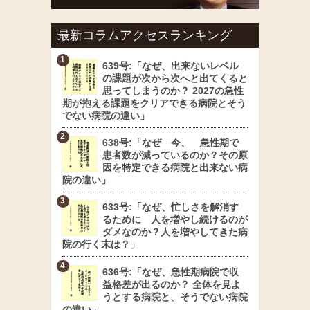
最新コラムアクセスランキング
639号:「なぜ、出来ないレベル
の課題が次から次へと出てくると
思ってしまうのか？ 2027の急性
期が抱える課題をクリアできる病院とそう
でない病院の違い」
638号:「なぜ 今、 急性期で
患者数が減っているのか？その原
因を特定できる病院と出来ない病
院の違い」
633号:「なぜ、忙しさを解消す
るために 人を増やし続けるのが
ダメなのか？人を増やしてきた病
院の行く末は？」
636号:「なぜ、急性期病院で収
益格差が出るのか？ 全体を見よ
うとする病院と、そうでない病院
の違い」