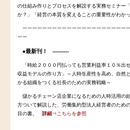
の仕組み作りとプロセスを解説する実務セミナー
か？」「経営の本質を変えることの重要性がわか
ーーーーーーーーーーーーーーーーーーーーー
ーー
●最新刊！
———-
「時給２０００円払っても営業利益率１０％出
収益モデルの作り方」～人時生産性を高め、自然
かる組織をつくる社長のための実務戦略～
儲かるチェーン店企業になるための人時活用の
方ついて解説した、労働集約型法人経営者のため
目の書。
詳細
⇒こちらを参照