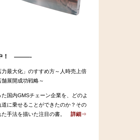
中！
———-
店力最大化」のすすめ方～人時売上倍
店舗展開成功戦略～
った国内GMSチェーン企業を、どのよ
軌道に乗せることができたのか？その
れた手法を描いた注目の書。
詳細
⇒