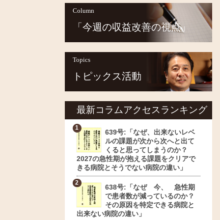
Column
「今週の収益改善の視点」
Topics
トピックス活動
最新コラムアクセスランキング
639号:「なぜ、出来ないレベ
ルの課題が次から次へと出て
くると思ってしまうのか？
2027の急性期が抱える課題をクリアで
きる病院とそうでない病院の違い」
638号:「なぜ 今、 急性期
で患者数が減っているのか？
その原因を特定できる病院と
出来ない病院の違い」