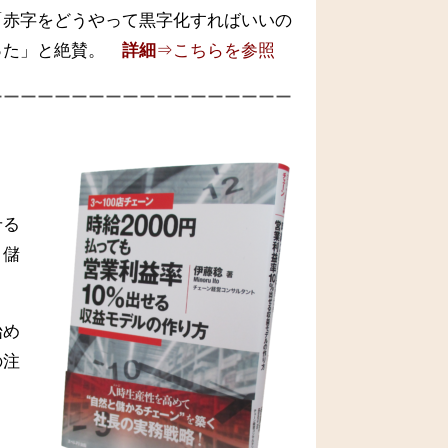
「赤字をどうやって黒字化すればいいの
った」と絶賛。
詳細
⇒こちらを参照
ーーーーーーーーーーーーーーーーーー
せる
と儲
始め
の注