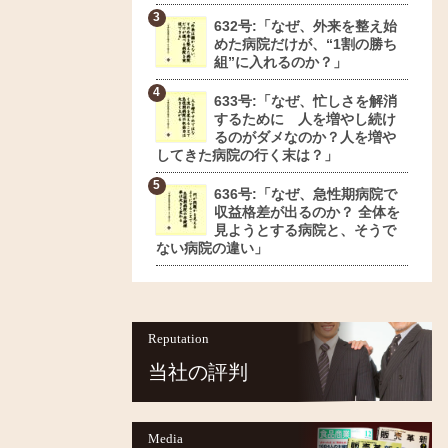
632号:「なぜ、外来を整え始
めた病院だけが、“1割の勝ち
組”に入れるのか？」
633号:「なぜ、忙しさを解消
するために 人を増やし続け
るのがダメなのか？人を増や
してきた病院の行く末は？」
636号:「なぜ、急性期病院で
収益格差が出るのか？ 全体を
見ようとする病院と、そうで
ない病院の違い」
Reputation
当社の評判
Media