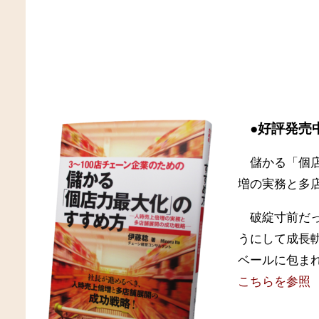
●好評発売
儲かる「個
増の実務と多
破綻寸前だ
うにして成長
ベールに包ま
こちらを参照