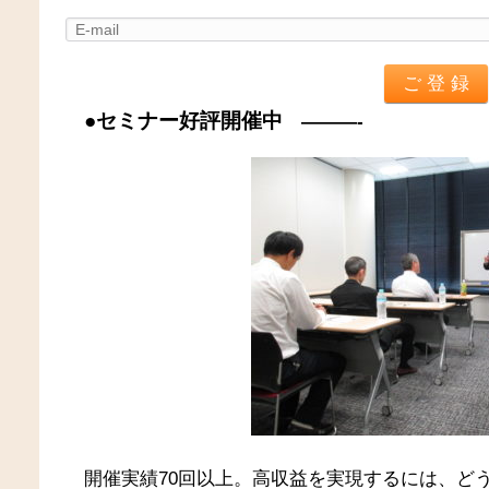
●セミナー好評開催中
———-
開催実績70回以上。高収益を実現するには、ど