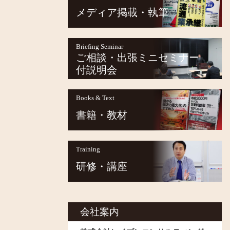
メディア掲載・執筆
Briefing Seminar
ご相談・出張ミニセミナー
付説明会
Books & Text
書籍・教材
Training
研修・講座
会社案内