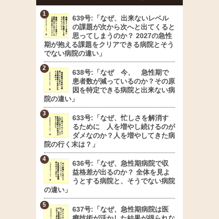
639号:「なぜ、出来ないレベル
の課題が次から次へと出てくると
思ってしまうのか？ 2027の急性
期が抱える課題をクリアできる病院とそう
でない病院の違い」
638号:「なぜ 今、 急性期で
患者数が減っているのか？その原
因を特定できる病院と出来ない病
院の違い」
633号:「なぜ、忙しさを解消す
るために 人を増やし続けるのが
ダメなのか？人を増やしてきた病
院の行く末は？」
636号:「なぜ、急性期病院で収
益格差が出るのか？ 全体を見よ
うとする病院と、そうでない病院
の違い」
637号:「なぜ、急性期病院は医
療技術が活かした結果が得られな