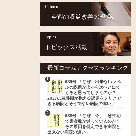
Column
「今週の収益改善の視点」
Topics
トピックス活動
最新コラムアクセスランキング
639号:「なぜ、出来ないレベ
ルの課題が次から次へと出て
くると思ってしまうのか？
2027の急性期が抱える課題をクリアで
きる病院とそうでない病院の違い」
638号:「なぜ 今、 急性期
で患者数が減っているのか？
その原因を特定できる病院と
出来ない病院の違い」