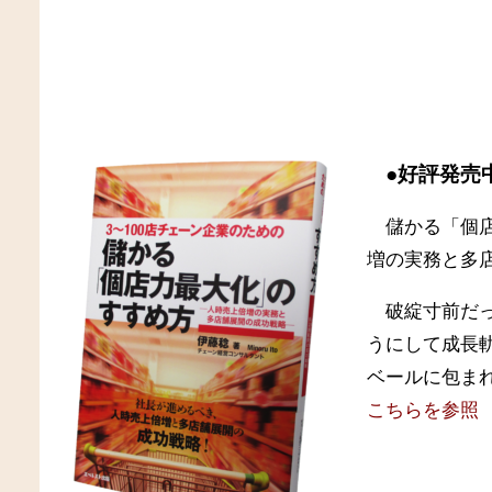
●好評発売
儲かる「個
増の実務と多
破綻寸前だ
うにして成長
ベールに包ま
こちらを参照