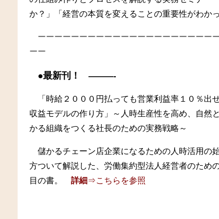
か？」「経営の本質を変えることの重要性がわか
ーーーーーーーーーーーーーーーーーーーーー
ーー
●最新刊！
———-
「時給２０００円払っても営業利益率１０％出
収益モデルの作り方」～人時生産性を高め、自然
かる組織をつくる社長のための実務戦略～
儲かるチェーン店企業になるための人時活用の
方ついて解説した、労働集約型法人経営者のため
目の書。
詳細
⇒こちらを参照