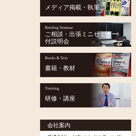
メディア掲載・執筆
Briefing Seminar
ご相談・出張ミニセミナー
付説明会
Books & Text
書籍・教材
Training
研修・講座
会社案内