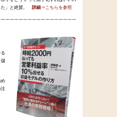
った」と絶賛。
詳細
⇒こちらを参照
ーーーーーーーーーーーーーーーーーー
せる
と儲
始め
の注