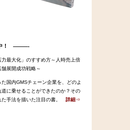
中！
———-
店力最大化」のすすめ方～人時売上倍
店舗展開成功戦略～
った国内GMSチェーン企業を、どのよ
軌道に乗せることができたのか？その
れた手法を描いた注目の書。
詳細
⇒