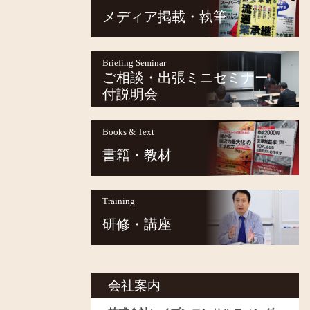
メディア掲載・執筆
Briefing Seminar
ご相談・出張ミニセミナー
付説明会
Books & Text
書籍・教材
Training
研修・講座
会社案内