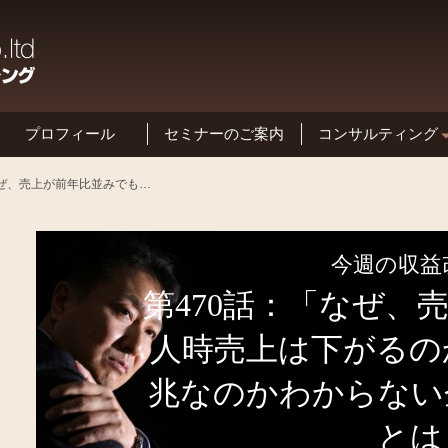
プロフィール
セミナーのご案内
コンサルティング
基本方針と特長
第470話：「なぜ、売上が前年比並みでも人時売上は下がるのか？ それが何の予兆なのかわからない企業が陥る落とし穴とは？」
今週の収益
第470話：「なぜ、
人時売上は下がるの
兆なのかわからない
とは