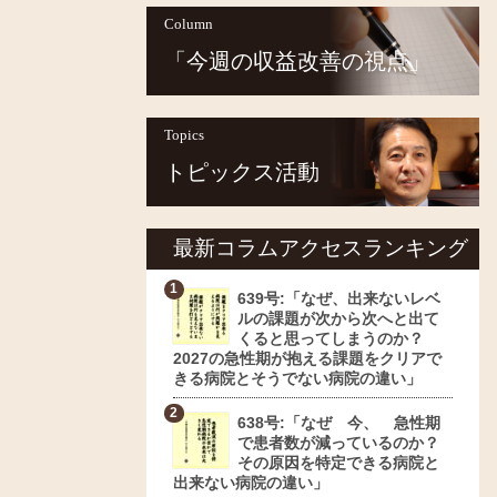
Column
「今週の収益改善の視点」
Topics
トピックス活動
最新コラムアクセスランキング
639号:「なぜ、出来ないレベ
ルの課題が次から次へと出て
くると思ってしまうのか？
2027の急性期が抱える課題をクリアで
きる病院とそうでない病院の違い」
638号:「なぜ 今、 急性期
で患者数が減っているのか？
その原因を特定できる病院と
出来ない病院の違い」