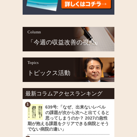
Column
「今週の収益改善の視点」
Topics
トピックス活動
最新コラムアクセスランキング
639号:「なぜ、出来ないレベル
の課題が次から次へと出てくると
思ってしまうのか？ 2027の急性
期が抱える課題をクリアできる病院とそう
でない病院の違い」