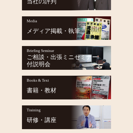
当社の評判
Media
メディア掲載・執筆
Briefing Seminar
ご相談・出張ミニセミナー
付説明会
Books & Text
書籍・教材
Training
研修・講座